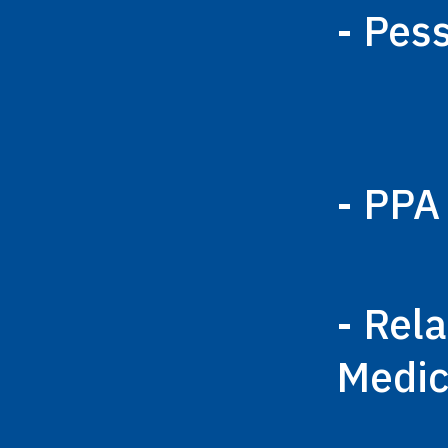
- Pes
- PPA
- Rel
Medi