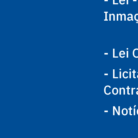
Inma
- Lei 
- Lici
Contr
- Notí