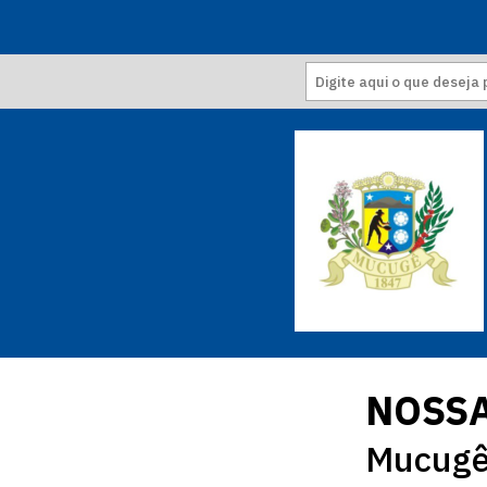
NOSSA
Mucugê