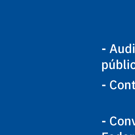
- Aud
públi
- Con
- Con