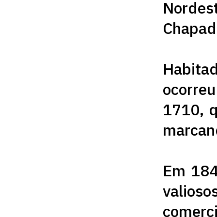
Nordes
Chapad
Habitad
ocorreu
1710, q
marcan
Em 1844
valios
comerci