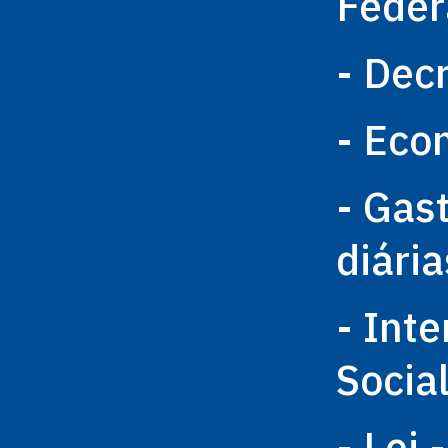
Feder
- Dec
- Eco
- Gas
diária
- Int
Socia
- Lei 