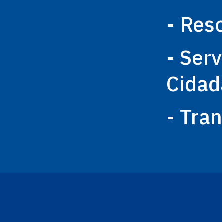
- Res
- Ser
Cidad
- Tra