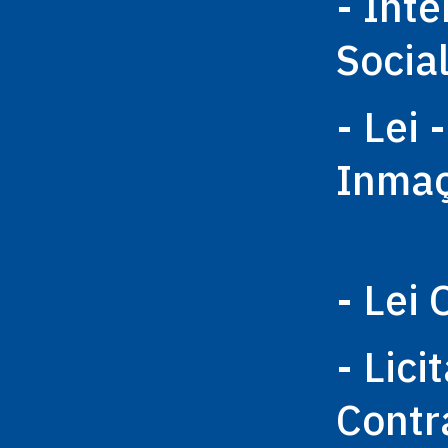
- Int
Socia
- Lei 
Inma
- Lei 
- Lici
Contr