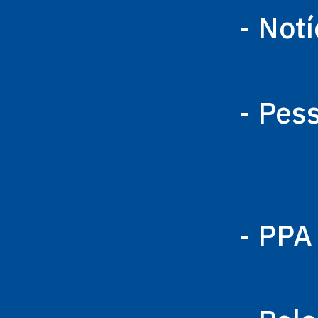
- Notí
- Pes
- PPA