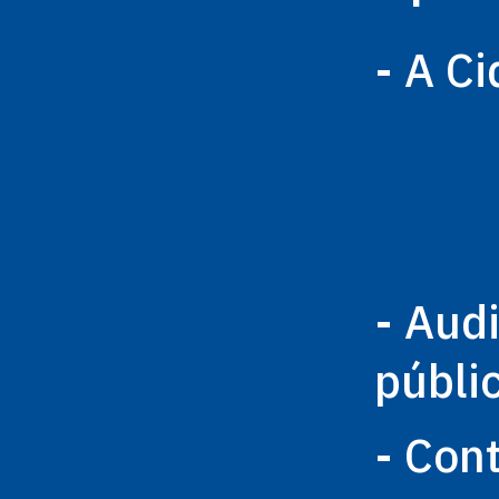
- A C
- Aud
públi
- Con