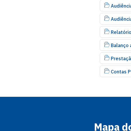
Audiênci
Audiência
Relatóri
Balanço 
Prestaçã
Contas Pú
Mapa do