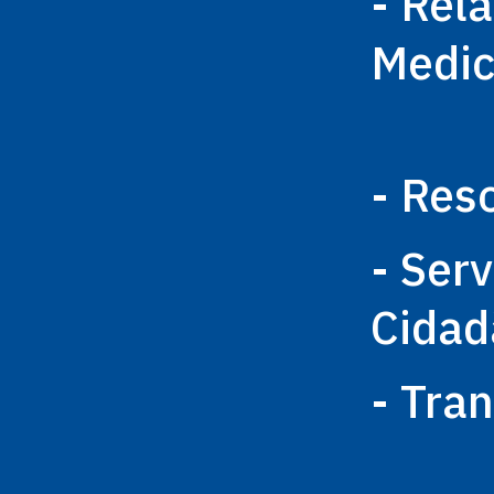
- Rel
Medi
- Res
- Ser
Cidad
- Tra