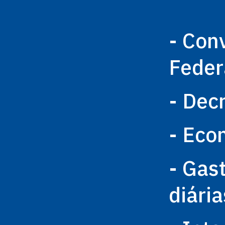
- Con
Feder
- Dec
- Eco
- Gas
diária