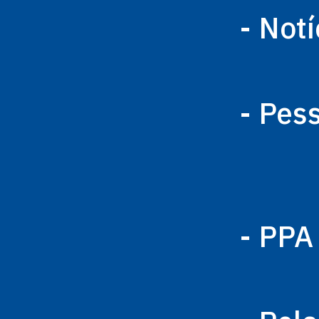
- Notí
- Pes
- PPA