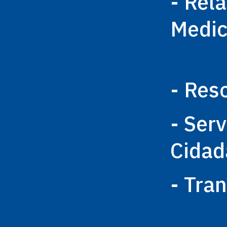
- Rel
Medi
- Res
- Ser
Cidad
- Tra