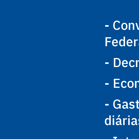
- Con
Feder
- Dec
- Eco
- Gas
diária