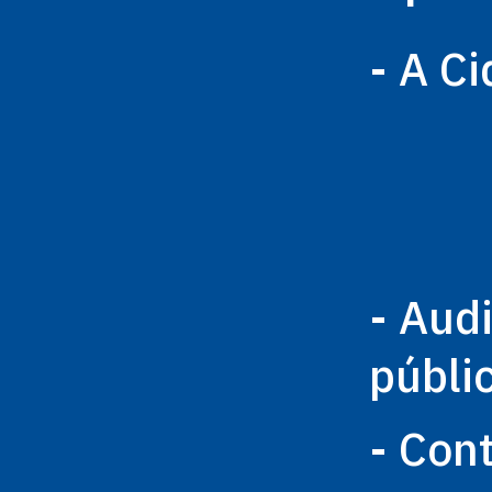
- A C
- Aud
públi
- Con