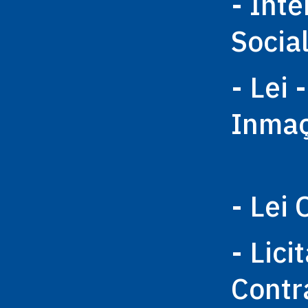
- Int
Socia
- Lei 
Inma
- Lei 
- Lici
Contr