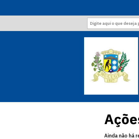
Açõe
Ainda não há r