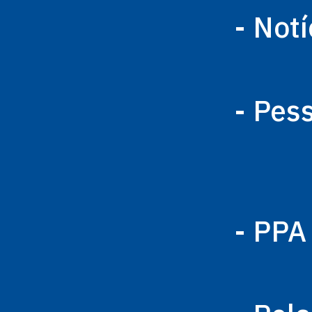
- Notí
- Pes
- PPA