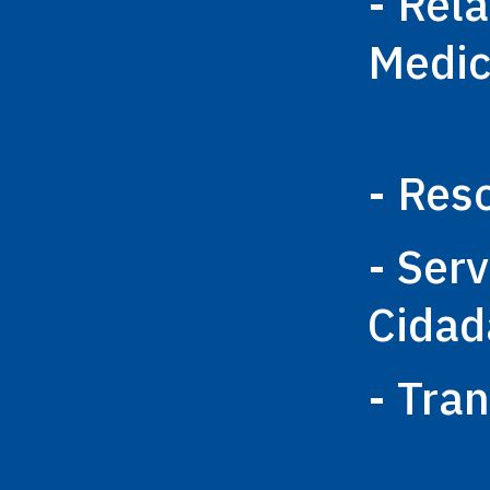
- Rel
Medi
- Res
- Ser
Cidad
- Tra