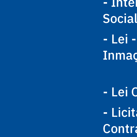
- Int
Socia
- Lei 
Inma
- Lei 
- Lici
Contr