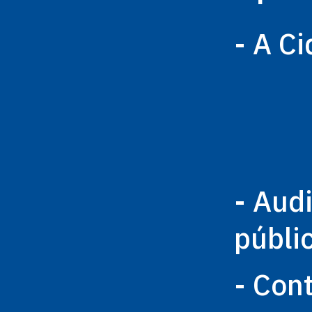
- A C
- Aud
públi
- Con