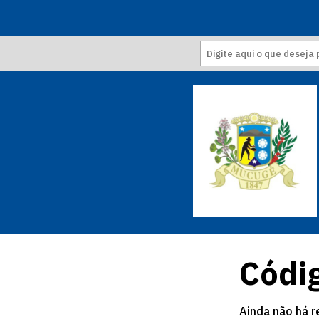
Códig
Ainda não há r