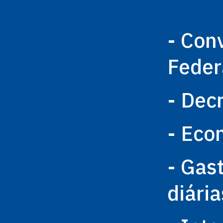
- Con
Feder
- Dec
- Eco
- Gas
diária