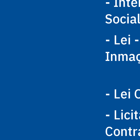
- Int
Socia
- Lei 
Inma
- Lei 
- Lici
Contr