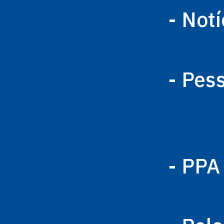
- Notí
- Pes
- PPA