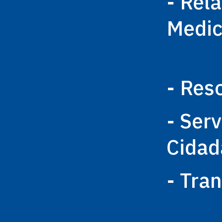
- Rel
Medi
- Res
- Ser
Cidad
- Tra