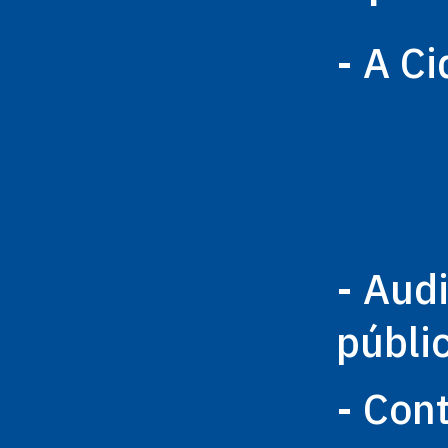
- A C
- Aud
públi
- Con