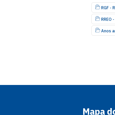
RGF - R
RREO -
Anos a
Mapa do