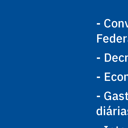
- Con
Feder
- Dec
- Eco
- Gas
diária