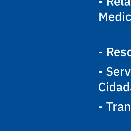
- Rel
Medi
- Res
- Ser
Cidad
- Tra