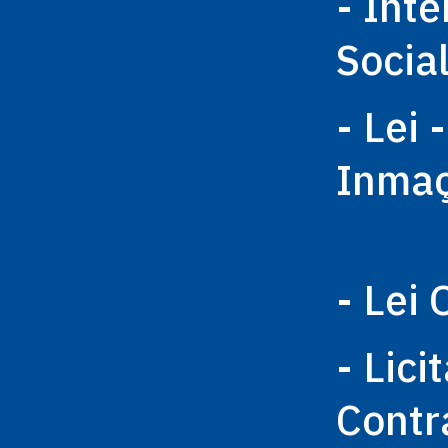
- Int
Socia
- Lei 
Inma
- Lei 
- Lici
Contr