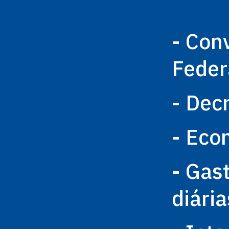
- Con
Feder
- Dec
- Eco
- Gas
diária