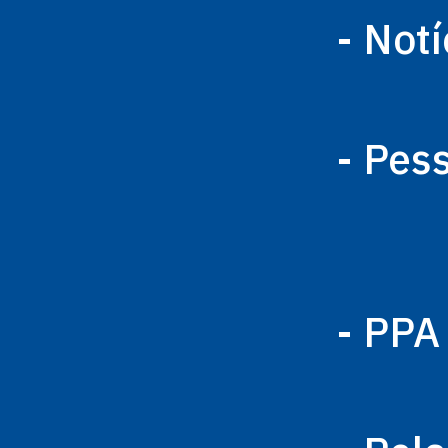
- Notí
- Pes
- PPA