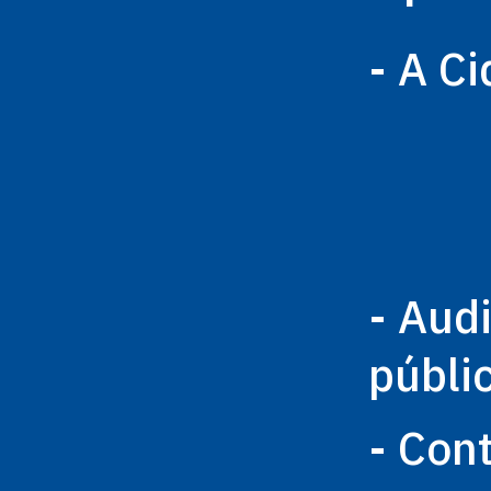
- A C
- Aud
públi
- Con