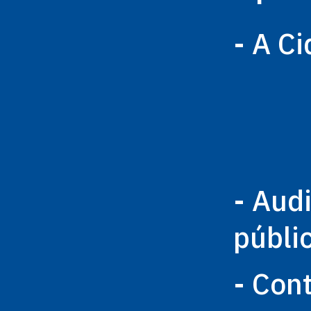
- A C
- Aud
públi
- Con