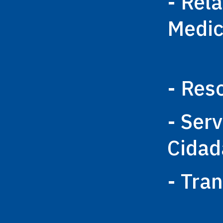
- Rel
Medi
- Res
- Ser
Cidad
- Tra