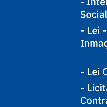
- Int
Socia
- Lei 
Inma
- Lei 
- Lici
Contr