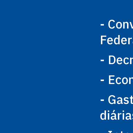
- Con
Feder
- Dec
- Eco
- Gas
diária