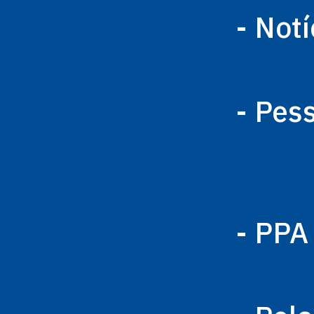
- Notí
- Pes
- PPA