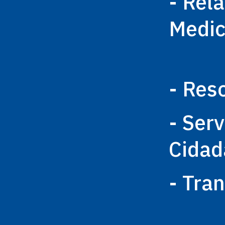
- Rel
Medi
- Res
- Ser
Cidad
- Tra