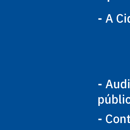
- A C
- Aud
públi
- Con