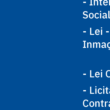
- Int
Socia
- Lei 
Inma
- Lei 
- Lici
Contr