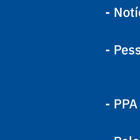
- Notí
- Pes
- PPA