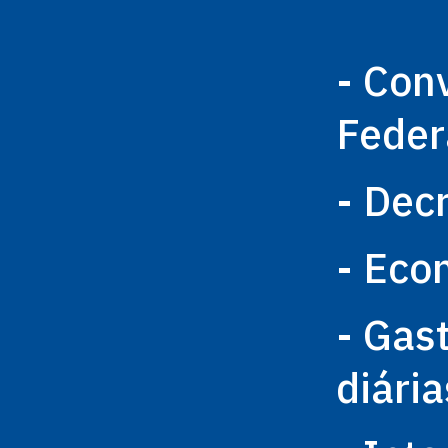
- Con
Feder
- Dec
- Eco
- Gas
diária