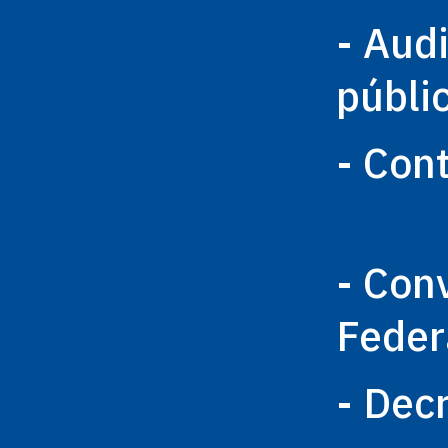
- Aud
públi
- Con
- Con
Feder
- Dec