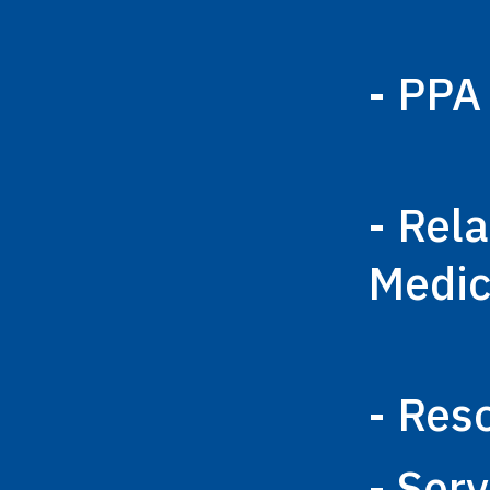
- PPA
- Rel
Medi
- Res
- Ser