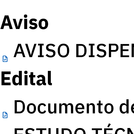
Aviso
AVISO DISPE
task
Edital
Documento de
task