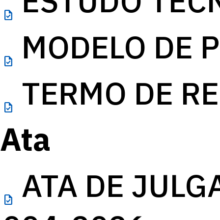
ESTUDO TÉC
task
MODELO DE 
task
TERMO DE R
task
Ata
ATA DE JULGA
task