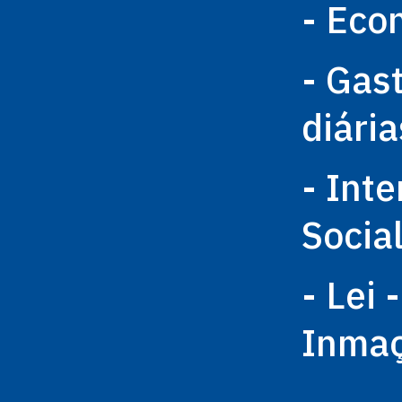
- Eco
- Gas
diária
- Int
Socia
- Lei 
Inma