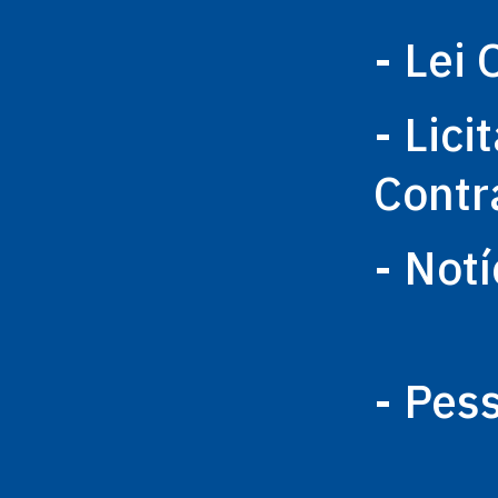
- Lei 
- Lici
Contr
- Notí
- Pes