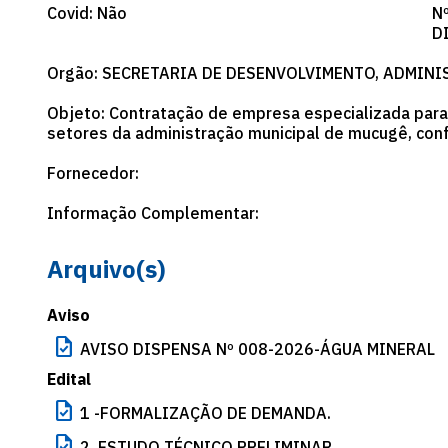
Covid: Não
Nº
D
Orgão: SECRETARIA DE DESENVOLVIMENTO, ADMINI
Objeto: Contratação de empresa especializada para
setores da administração municipal de mucugê, con
Fornecedor:
Informação Complementar:
Arquivo(s)
Aviso
task
AVISO DISPENSA Nº 008-2026-ÁGUA MINERAL
Edital
task
1 -FORMALIZAÇÃO DE DEMANDA.
task
2. ESTUDO TÉCNICO PRELIMINAR.