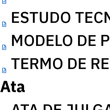
task
ESTUDO TECN
task
MODELO DE P
task
TERMO DE RE
task
Ata
ATA DE JULGA