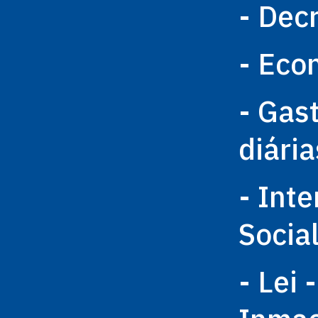
- Dec
- Eco
- Gas
diária
- Int
Socia
- Lei 