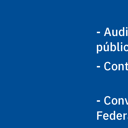
- Aud
públi
- Con
- Con
Feder