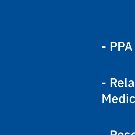
- PPA
- Rel
Medi
- Res