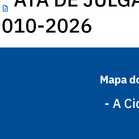
task
010-2026
Mapa do
- A C