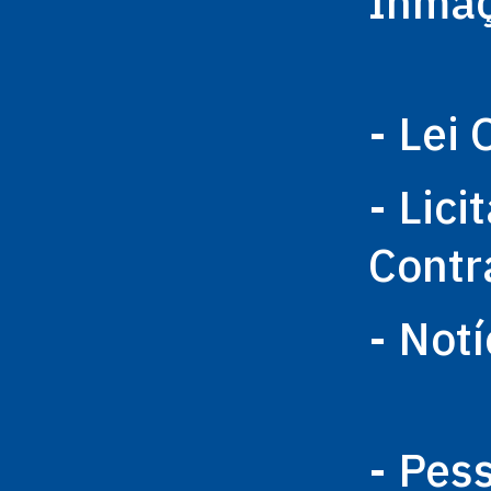
Inma
- Lei 
- Lici
Contr
- Notí
- Pes